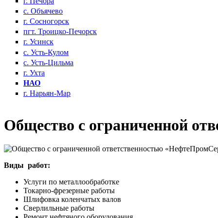
г. Печора
с. Объячево
г. Сосногорск
пгт. Троицко-Печорск
г. Усинск
с. Усть-Кулом
с. Усть-Цильма
г. Ухта
НАО
г. Нарьян-Мар
Общество с ограниченной от
Виды работ:
Услуги по металлообработке
Токарно-фрезерные работы
Шлифовка коленчатых валов
Сверлильные работы
Ремонт нефтяного оборудования