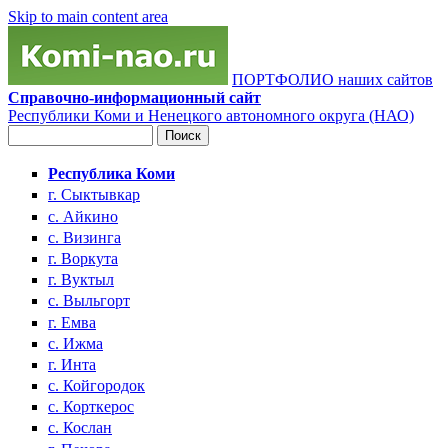
Skip to main content area
ПОРТФОЛИО наших сайтов
Справочно-информационный сайт
Республики Коми и Ненецкого автономного округа (НАО)
Поиск
Форма поиска
Республика Коми
г. Сыктывкар
с. Айкино
с. Визинга
г. Воркута
г. Вуктыл
с. Выльгорт
г. Емва
с. Ижма
г. Инта
с. Койгородок
с. Корткерос
с. Кослан