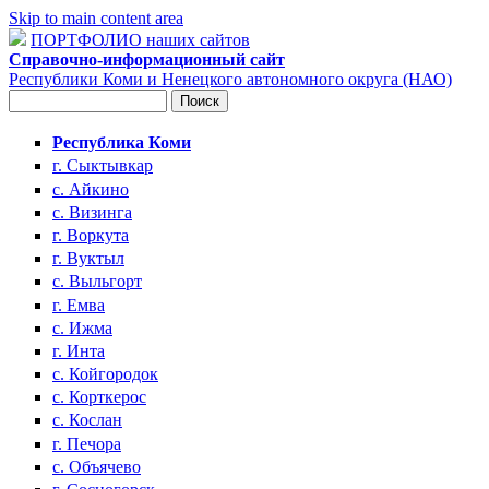
Skip to main content area
ПОРТФОЛИО наших сайтов
Справочно-информационный сайт
Республики Коми и Ненецкого автономного округа (НАО)
Поиск
Форма поиска
Республика Коми
г. Сыктывкар
с. Айкино
с. Визинга
г. Воркута
г. Вуктыл
с. Выльгорт
г. Емва
с. Ижма
г. Инта
с. Койгородок
с. Корткерос
с. Кослан
г. Печора
с. Объячево