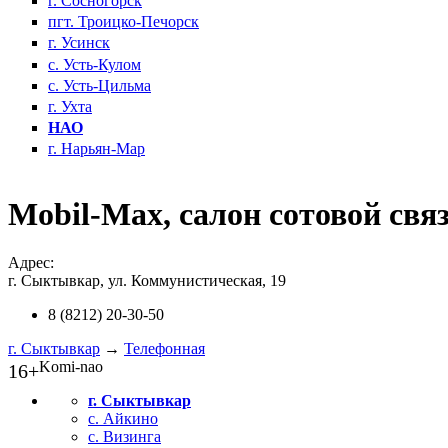
г. Сосногорск
пгт. Троицко-Печорск
г. Усинск
с. Усть-Кулом
с. Усть-Цильма
г. Ухта
НАО
г. Нарьян-Мар
Mobil-Max, салон сотовой свя
Адрес:
г. Сыктывкар, ул. Коммунистическая, 19
8 (8212) 20-30-50
г. Сыктывкар
→
Телефонная
Komi-nao
16+
г. Сыктывкар
с. Айкино
с. Визинга