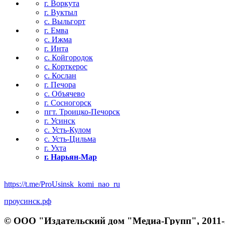
г. Воркута
г. Вуктыл
с. Выльгорт
г. Емва
с. Ижма
г. Инта
с. Койгородок
с. Корткерос
с. Кослан
г. Печора
с. Объячево
г. Сосногорск
пгт. Троицко-Печорск
г. Усинск
с. Усть-Кулом
с. Усть-Цильма
г. Ухта
г. Нарьян-Мар
https://t.me/ProUsinsk_komi_nao_ru
проусинск.рф
© ООО "Издательский дом "Медиа-Групп", 2011-2