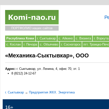
Р
ПОРТФОЛИО наших сайтов
Республика Коми
г. Сыктывкар
с. Айкино
с. Визинга
г. Воркута
с. Кослан
г. Печора
с. Объячево
г. Сосногорск
пгт. Троицко-Печ
«Механика-Сыктывкар», ООО
Адрес:
г. Сыктывкар, ул. Ленина, 4, офис 70, эт. 1
8 (8212) 24-12-67
г. Сыктывкар
→
Предприятия ЖКХ. Энергетика
16+