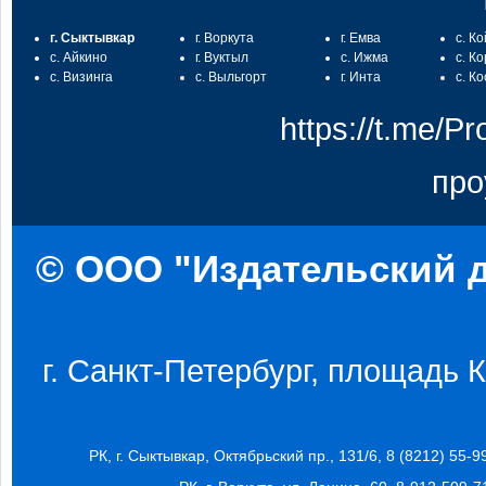
г. Сыктывкар
г. Воркута
г. Емва
с. К
с. Айкино
г. Вуктыл
с. Ижма
с. К
с. Визинга
с. Выльгорт
г. Инта
с. К
https://t.me/
про
© ООО "Издательский д
г. Санкт-Петербург, площадь Ко
РК, г. Сыктывкар, Октябрьский пр., 131/6, 8 (8212) 55-9