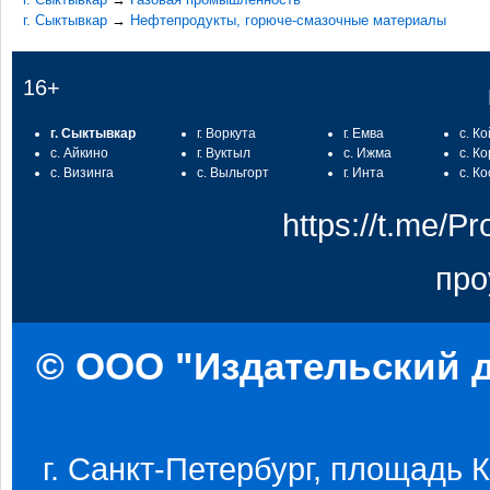
г. Сыктывкар
→
Нефтепродукты, горюче-смазочные материалы
16+
г. Сыктывкар
г. Воркута
г. Емва
с. К
с. Айкино
г. Вуктыл
с. Ижма
с. К
с. Визинга
с. Выльгорт
г. Инта
с. К
https://t.me/
про
© ООО "Издательский д
г. Санкт-Петербург, площадь Ко