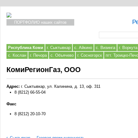
Р
ПОРТФОЛИО наших сайтов
Форма поиска
Республика Коми
г. Сыктывкар
с. Айкино
с. Визинга
г. Воркута
с. Кослан
г. Печора
с. Объячево
г. Сосногорск
пгт. Троицко-Печ
КомиРегионГаз, ООО
Адрес:
г. Сыктывкар, ул. Калинина, д. 13, оф. 311
8 (8212) 66-55-04
Факс
8 (8212) 20-10-70
г. Сыктывкар
→
Газовая промышленность