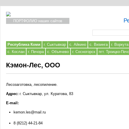
Р
ПОРТФОЛИО наших сайтов
Форма поиска
Республика Коми
г. Сыктывкар
с. Айкино
с. Визинга
г. Воркута
с. Кослан
г. Печора
с. Объячево
г. Сосногорск
пгт. Троицко-Печ
Кэмон-Лес, ООО
Лесозаготовка, лесопиление.
Адрес:
г. Сыктывкар, ул. Куратова, 83
E-mail:
kemon.les@mail.ru
8 (8212) 44-21-84