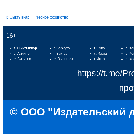
г. Сыктывкар
→
Лесное хозяйство
16+
г. Сыктывкар
г. Воркута
г. Емва
с. К
с. Айкино
г. Вуктыл
с. Ижма
с. К
с. Визинга
с. Выльгорт
г. Инта
с. К
https://t.me/
про
© ООО "Издательский д