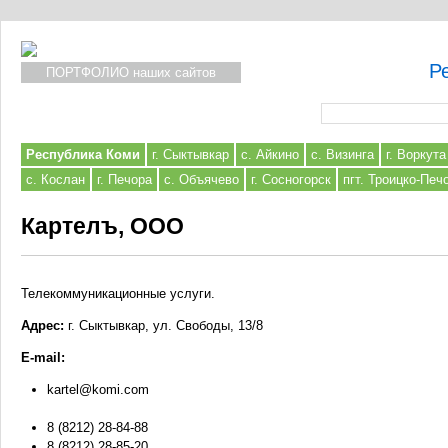
Р
ПОРТФОЛИО наших сайтов
Форма поиска
Республика Коми
г. Сыктывкар
с. Айкино
с. Визинга
г. Воркута
с. Кослан
г. Печора
с. Объячево
г. Сосногорск
пгт. Троицко-Печ
Картелъ, ООО
Телекоммуникационные услуги.
Адрес:
г. Сыктывкар, ул. Свободы, 13/8
E-mail:
kartel@komi.com
8 (8212) 28-84-88
8 (8212) 28-85-20