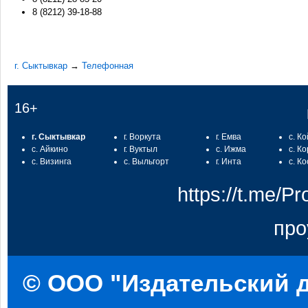
8 (8212) 39-18-88
г. Сыктывкар
→
Телефонная
16+
г. Сыктывкар
г. Воркута
г. Емва
с. К
с. Айкино
г. Вуктыл
с. Ижма
с. К
с. Визинга
с. Выльгорт
г. Инта
с. К
https://t.me/
про
© ООО "Издательский д