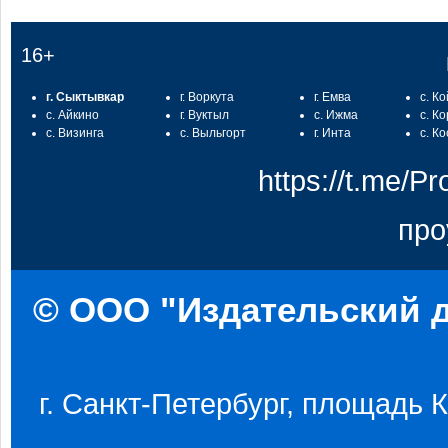
16+
г. Сыктывкар
г. Воркута
г. Емва
с. К
с. Айкино
г. Вуктыл
с. Ижма
с. К
с. Визинга
с. Выльгорт
г. Инта
с. К
https://t.me/
про
© ООО "Издательский д
г. Санкт-Петербург, площадь Ко