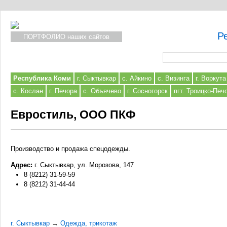
Р
ПОРТФОЛИО наших сайтов
Форма поиска
Республика Коми
г. Сыктывкар
с. Айкино
с. Визинга
г. Воркута
с. Кослан
г. Печора
с. Объячево
г. Сосногорск
пгт. Троицко-Печ
Евростиль, ООО ПКФ
Производство и продажа спецодежды.
Адрес:
г. Сыктывкар, ул. Морозова, 147
8 (8212) 31-59-59
8 (8212) 31-44-44
г. Сыктывкар
→
Одежда, трикотаж