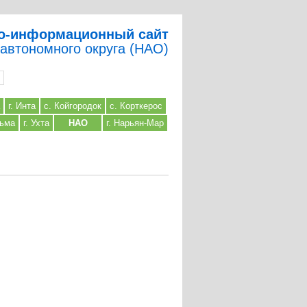
о-информационный сайт
 автономного округа (НАО)
г. Инта
с. Койгородок
с. Корткерос
льма
г. Ухта
НАО
г. Нарьян-Мар