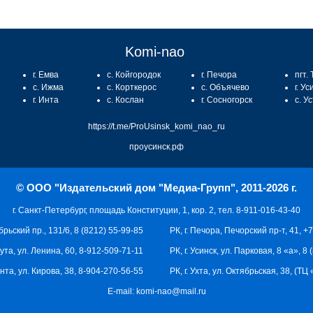
Komi-nao
г. Емва
с. Койгородок
г. Печора
пгт.
с. Ижма
с. Корткерос
с. Объячево
г. Ус
г. Инта
с. Кослан
г. Сосногорск
с. У
https://t.me/ProUsinsk_komi_nao_ru
проусинск.рф
© ООО "Издательский дом "Медиа-Групп", 2011-2026 г.
г. Санкт-Петербург, площадь Конституции, 1, кор. 2, тел. 8-911-016-43-40
брьский пр., 131/6, 8 (8212) 55-99-85
РК, г. Печора, Печорский пр-т, 41, +
кута, ул. Ленина, 60, 8-912-509-71-11
РК, г. Усинск, ул. Парковая, 8 «а», 8
 Инта, ул. Кирова, 38, 8-904-270-56-55
РК, г. Ухта, ул. Октябрьская, 38, (Т
E-mail:
komi-nao@mail.ru