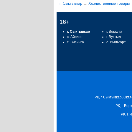
г. Сыктывкар
→
Хозяйственные товары
16+
г. Сыктывкар
г. Воркута
с. Айкино
г. Вуктыл
с. Визинга
с. Выльгорт
РК, г. Сыктывкар, Октя
РК, г. Вор
РК, г.