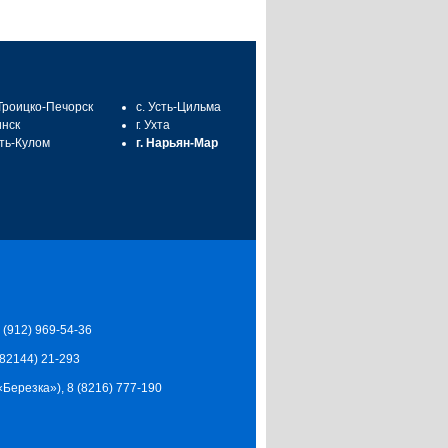
 Троицко-Печорск
с. Усть-Цильма
инск
г. Ухта
сть-Кулом
г. Нарьян-Мар
7 (912) 969-54-36
 (82144) 21-293
Ц «Березка»), 8 (8216) 777-190