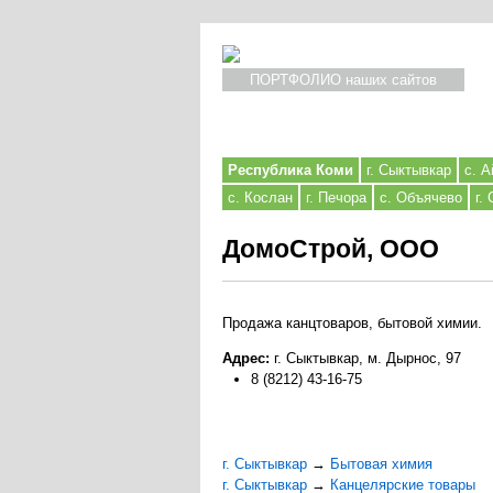
ПОРТФОЛИО наших сайтов
Республика Коми
г. Сыктывкар
с. А
с. Кослан
г. Печора
с. Объячево
г.
ДомоСтрой, ООО
Продажа канцтоваров, бытовой химии.
Адрес:
г. Сыктывкар, м. Дырнос, 97
8 (8212) 43-16-75
г. Сыктывкар
→
Бытовая химия
г. Сыктывкар
→
Канцелярские товары