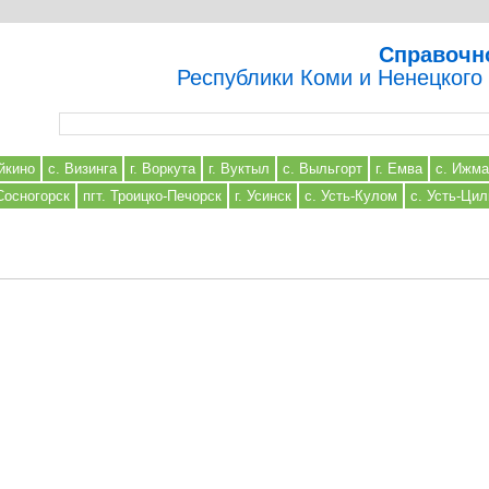
Справочн
Республики Коми и Ненецкого
Форма поиска
йкино
с. Визинга
г. Воркута
г. Вуктыл
с. Выльгорт
г. Емва
с. Ижма
 Сосногорск
пгт. Троицко-Печорск
г. Усинск
с. Усть-Кулом
с. Усть-Ци