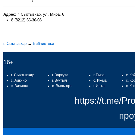
Адрес:
г. Сыктывкар, ул. Мира, 6
8 (8212) 66-36-08
г. Сыктывкар
→
Библиотеки
16+
г. Сыктывкар
г. Воркута
г. Емва
с. Ко
с. Айкино
г. Вуктыл
с. Ижма
с. Ко
с. Визинга
с. Выльгорт
г. Инта
с. Ко
https://t.me/
про