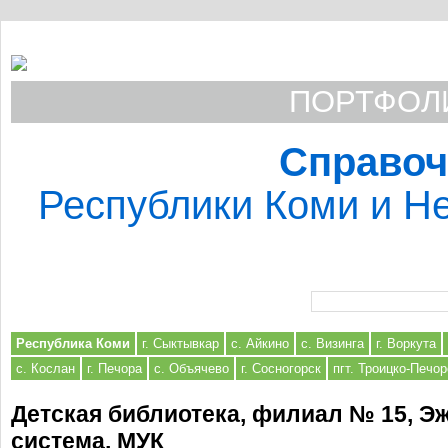
ПОРТФОЛИ
Справоч
Республики Коми и Не
Форма поиска
Республика Коми
г. Сыктывкар
с. Айкино
с. Визинга
г. Воркута
с. Кослан
г. Печора
с. Объячево
г. Сосногорск
пгт. Троицко-Печор
Детская библиотека, филиал № 15, Э
система, МУК