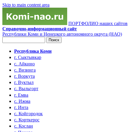
Skip to main content area
ПОРТФОЛИО наших сайтов
Справочно-информационный сайт
Республики Коми и Ненецкого автономного округа (НАО)
Поиск
Форма поиска
Республика Коми
г. Сыктывкар
с. Айкино
с. Визинга
г. Воркута
г. Вуктыл
с. Выльгорт
г. Емва
с. Ижма
г. Инта
с. Койгородок
с. Корткерос
с. Кослан