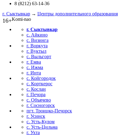
8 (8212) 63-14-36
г. Сыктывкар
→
Центры дополнительного образования
Komi-nao
16+
г. Сыктывкар
с. Айкино
с. Визинга
г. Воркута
г. Вуктыл
с. Выльгорт
г. Емва
с. Ижма
г. Инта
с. Койгородок
с. Корткерос
с. Кослан
г. Печора
с. Объячево
г. Сосногорск
пгт. Троицко-Печорск
г. Усинск
с. Усть-Кулом
с. Усть-Цильма
г. Ухта