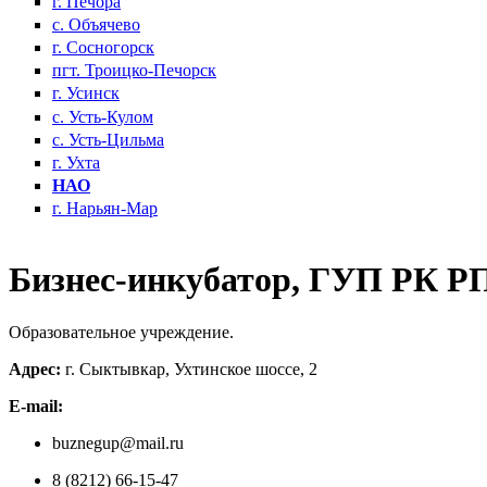
г. Печора
с. Объячево
г. Сосногорск
пгт. Троицко-Печорск
г. Усинск
с. Усть-Кулом
с. Усть-Цильма
г. Ухта
НАО
г. Нарьян-Мар
Бизнес-инкубатор, ГУП РК Р
Образовательное учреждение.
Адрес:
г. Сыктывкар, Ухтинское шоссе, 2
E-mail:
buznegup@mail.ru
8 (8212) 66-15-47