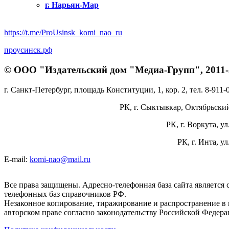
г. Нарьян-Мар
https://t.me/ProUsinsk_komi_nao_ru
проусинск.рф
© ООО "Издательский дом "Медиа-Групп", 2011-2
г. Санкт-Петербург, площадь Конституции, 1, кор. 2, тел. 8-911-
РК, г. Сыктывкар, Октябрьский 
РК, г. Воркута, ул
РК, г. Инта, у
E-mail:
komi-nao@mail.ru
Все права защищены. Адресно-телефонная база сайта является
телефонных баз справочников РФ.
Незаконное копирование, тиражирование и распространение в 
авторском праве согласно законодательству Российской Федера