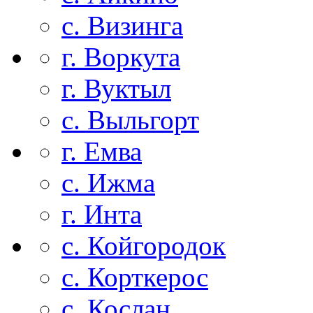
с. Визинга
г. Воркута
г. Вуктыл
с. Выльгорт
г. Емва
с. Ижма
г. Инта
с. Койгородок
с. Корткерос
с. Кослан