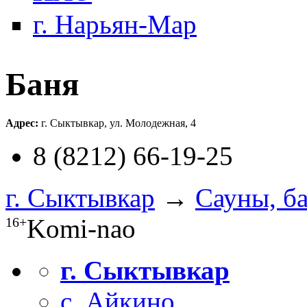
г. Нарьян-Мар
Баня
Адрес:
г. Сыктывкар, ул. Молодежная, 4
8 (8212) 66-19-25
г. Сыктывкар
→
Сауны, б
Komi-nao
16+
г. Сыктывкар
с. Айкино