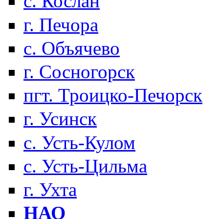
с. Кослан
г. Печора
с. Объячево
г. Сосногорск
пгт. Троицко-Печорск
г. Усинск
с. Усть-Кулом
с. Усть-Цильма
г. Ухта
НАО