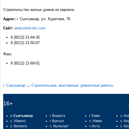
Строительство жилых домов из кирпича.
Адрес:
г. Сыктывкар, ул. Куратова, 76
Сайт:
www.stroicom.com
8 (8212) 21-44-35
8 (8212) 21-50-07
Факс
8 (8212) 21-68-01
г. Сыктывкар
→
Строительные, монтажные, ремонтные работы
16+
г. Сыктывкар
г. Воркута
г. Емва
с. Ко
с. Айкино
г. Вуктыл
с. Ижма
с. Ко
с. Визинга
с. Выльгорт
г. Инта
с. Ко