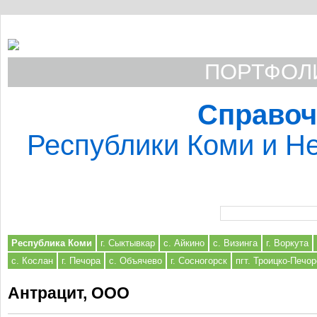
ПОРТФОЛИ
Справоч
Республики Коми и Не
Форма поиска
Республика Коми
г. Сыктывкар
с. Айкино
с. Визинга
г. Воркута
с. Кослан
г. Печора
с. Объячево
г. Сосногорск
пгт. Троицко-Печор
Антрацит, ООО