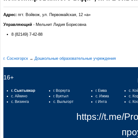
Адрес:
пгт. Войвож, ул. Первомайская, 12 «а»
Управляющий
- Мельнит Лидия Борисовна
8 (82149) 7-42-88
г. Сосногорск
→
Дошкольные образовательные учреждения
16+
г. Сыктывкар
г. Воркута
г. Емва
с. Ко
с. Айкино
г. Вуктыл
с. Ижма
с. Ко
с. Визинга
с. Выльгорт
г. Инта
с. Ко
https://t.me/
про