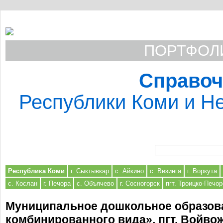
ПОРТФОЛИ
Справоч
Республики Коми и Не
Форма поиска
Республика Коми
г. Сыктывкар
с. Айкино
с. Визинга
г. Воркута
с. Кослан
г. Печора
с. Объячево
г. Сосногорск
пгт. Троицко-Печор
Муниципальное дошкольное образова
комбинированного вида», пгт. Войво