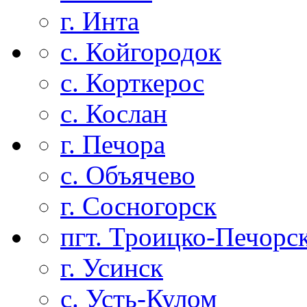
г. Инта
с. Койгородок
с. Корткерос
с. Кослан
г. Печора
с. Объячево
г. Сосногорск
пгт. Троицко-Печорс
г. Усинск
с. Усть-Кулом