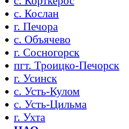
с. Корткерос
с. Кослан
г. Печора
с. Объячево
г. Сосногорск
пгт. Троицко-Печорск
г. Усинск
с. Усть-Кулом
с. Усть-Цильма
г. Ухта