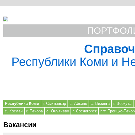
ПОРТФОЛИ
Справоч
Республики Коми и Не
Форма поиска
Республика Коми
г. Сыктывкар
с. Айкино
с. Визинга
г. Воркута
с. Кослан
г. Печора
с. Объячево
г. Сосногорск
пгт. Троицко-Печор
Вакансии