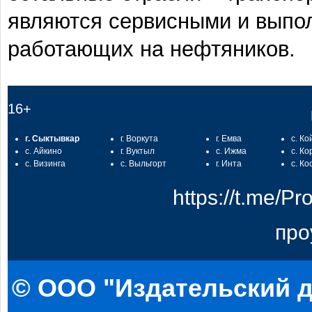
являются сервисными и выпол
работающих на нефтяников.
16+
г. Сыктывкар
г. Воркута
г. Емва
с. Ко
с. Айкино
г. Вуктыл
с. Ижма
с. Ко
с. Визинга
с. Выльгорт
г. Инта
с. Ко
https://t.me/
про
© ООО "Издательский д