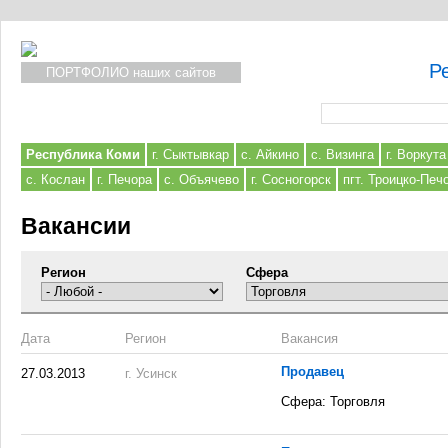
Р
ПОРТФОЛИО наших сайтов
Форма поиска
Республика Коми
г. Сыктывкар
с. Айкино
с. Визинга
г. Воркута
с. Кослан
г. Печора
с. Объячево
г. Сосногорск
пгт. Троицко-Печ
Вакансии
Регион
Сфера
Дата
Регион
Вакансия
Продавец
27.03.2013
г. Усинск
Сфера: Торговля