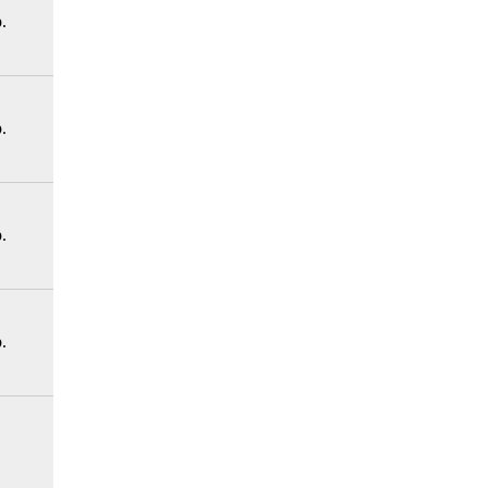
.
.
.
.