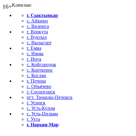
Komi-nao
16+
г. Сыктывкар
с. Айкино
с. Визинга
г. Воркута
г. Вуктыл
с. Выльгорт
г. Емва
с. Ижма
г. Инта
с. Койгородок
с. Корткерос
с. Кослан
г. Печора
с. Объячево
г. Сосногорск
пгт. Троицко-Печорск
г. Усинск
с. Усть-Кулом
с. Усть-Цильма
г. Ухта
г. Нарьян-Мар