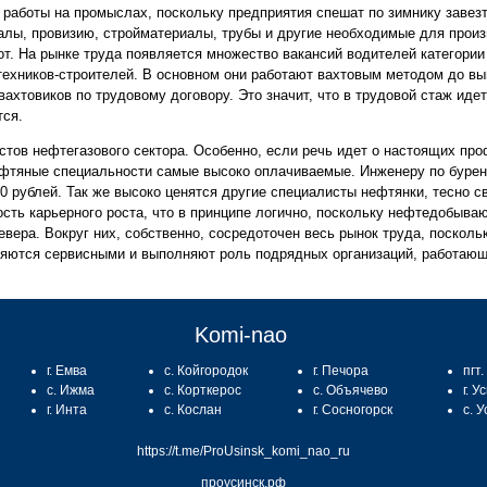
работы на промыслах, поскольку предприятия спешат по зимнику завез
алы, провизию, стройматериалы, трубы и другие необходимые для произ
от. На рынке труда появляется множество вакансий водителей категории
техников-строителей. В основном они работают вахтовым методом до вы
хтовиков по трудовому договору. Это значит, что в трудовой стаж идет
тся.
тов нефтегазового сектора. Особенно, если речь идет о настоящих пр
ефтяные специальности самые высоко оплачиваемые. Инженеру по бурен
00 рублей. Так же высоко ценятся другие специалисты нефтянки, тесно 
сть карьерного роста, что в принципе логично, поскольку нефтедобыв
вера. Вокруг них, собственно, сосредоточен весь рынок труда, посколь
вляются сервисными и выполняют роль подрядных организаций, работаю
Komi-nao
г. Емва
с. Койгородок
г. Печора
пгт
с. Ижма
с. Корткерос
с. Объячево
г. У
г. Инта
с. Кослан
г. Сосногорск
с. 
https://t.me/ProUsinsk_komi_nao_ru
проусинск.рф