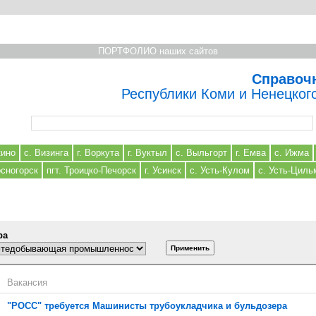
ПОРТФОЛИО наших сайтов
Справоч
Республики Коми и Ненецког
Форма поиска
кино
с. Визинга
г. Воркута
г. Вуктыл
с. Выльгорт
г. Емва
с. Ижма
осногорск
пгт. Троицко-Печорск
г. Усинск
с. Усть-Кулом
с. Усть-Циль
ра
Вакансия
"РОСС" требуется Машинисты трубоукладчика и бульдозера