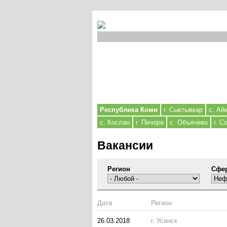
Республика Коми
г. Сыктывкар
с. Ай
с. Кослан
г. Печора
с. Объячево
г. С
Вакансии
Регион
Сфе
Дата
Регион
26.03.2018
г. Усинск