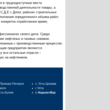
ти в труднодоступные места
водственной деятельности товары, а
 С,Д,Е с Допог, рабочих строительных
полнения определенного объема работ.
 конкретно отработанное время,
офессионалах своего дела. Среди
ию нефтяных и газовых скважин,
связанные с производственным процессом.
ающие предприятия являются
ку все остальные отрасли –
щих на нефтяников.
. Троицко-Печорск
с. Усть-Цильма
синск
г. Ухта
Усть-Кулом
г. Нарьян-Мар