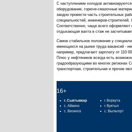
С наступлением холодов активизируются 
оборудование, горюче-смазочные матери
заодно провести часть строительных раб
специальностей, инженеров-строителей, 
Соответственно, чаще всего оформляют ва
отдыхающая вахта в стаж не засчитывае
Самое стабильное положение у специалис
имеющихся на рынке труда вакансий - н
например, предлагают зарплату от 110 0
Плюс у нефтяников всегда есть возможно
градообразующими во многих регионах Се
транспортная, строительная и прочие я
16+
г. Сыктывкар
г. Воркута
с. Айкино
г. Вуктыл
с. Визинга
с. Выльгорт