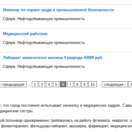
Инженер по охране труда и промышленной безопасности
Сфера: Нефтедобывающая промышленность
Медицинский работник
Сфера: Нефтедобывающая промышленность
Лаборант химического анализа 4 разряда 43000 руб.
Сфера: Нефтедобывающая промышленность
‹ предыдущая
…
2
3
4
5
6
7
8
9
10
…
следующая ›
т, что город постоянно испытывает нехватку в медицинских кадрах. Сам
едицинские сестры.
ской больнице одновременно требовались на работу фтизиатр, невролог, э
ог, физиотерапевт, фельдшер-лаборант, акушерка, фармацевт, медицинск