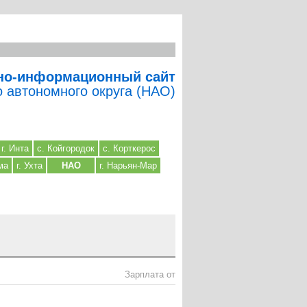
но-информационный сайт
о автономного округа (НАО)
г. Инта
с. Койгородок
с. Корткерос
ма
г. Ухта
НАО
г. Нарьян-Мар
Зарплата от