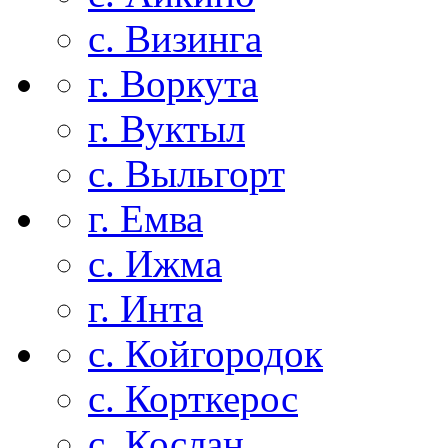
с. Визинга
г. Воркута
г. Вуктыл
с. Выльгорт
г. Емва
с. Ижма
г. Инта
с. Койгородок
с. Корткерос
с. Кослан