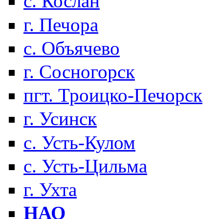
с. Кослан
г. Печора
с. Объячево
г. Сосногорск
пгт. Троицко-Печорск
г. Усинск
с. Усть-Кулом
с. Усть-Цильма
г. Ухта
НАО