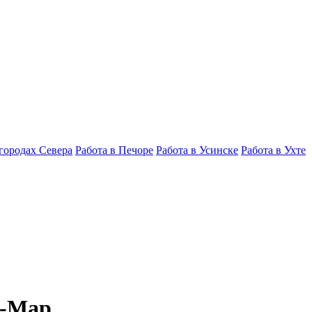
 городах Севера
Работа в Печоре
Работа в Усинске
Работа в Ухте
н-Мар