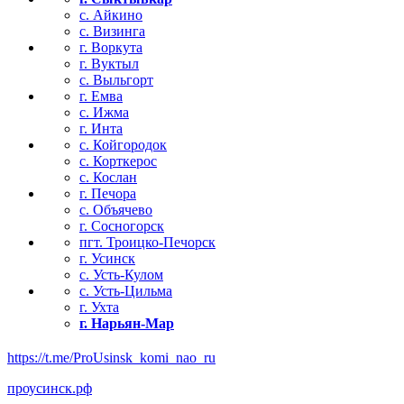
с. Айкино
с. Визинга
г. Воркута
г. Вуктыл
с. Выльгорт
г. Емва
с. Ижма
г. Инта
с. Койгородок
с. Корткерос
с. Кослан
г. Печора
с. Объячево
г. Сосногорск
пгт. Троицко-Печорск
г. Усинск
с. Усть-Кулом
с. Усть-Цильма
г. Ухта
г. Нарьян-Мар
https://t.me/ProUsinsk_komi_nao_ru
проусинск.рф