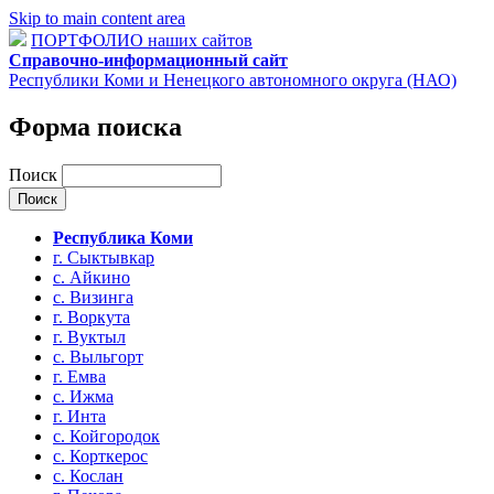
Skip to main content area
ПОРТФОЛИО наших сайтов
Справочно-информационный сайт
Республики Коми и Ненецкого автономного округа (НАО)
Форма поиска
Поиск
Республика Коми
г. Сыктывкар
с. Айкино
с. Визинга
г. Воркута
г. Вуктыл
с. Выльгорт
г. Емва
с. Ижма
г. Инта
с. Койгородок
с. Корткерос
с. Кослан