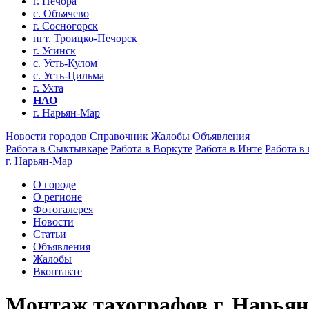
г. Печора
с. Объячево
г. Сосногорск
пгт. Троицко-Печорск
г. Усинск
с. Усть-Кулом
с. Усть-Цильма
г. Ухта
НАО
г. Нарьян-Мар
Новости городов
Справочник
Жалобы
Объявления
Работа в Сыктывкаре
Работа в Воркуте
Работа в Инте
Работа в
г. Нарьян-Мар
О городе
О регионе
Фотогалерея
Новости
Статьи
Объявления
Жалобы
Вконтакте
Монтаж тахографов г. Нарья