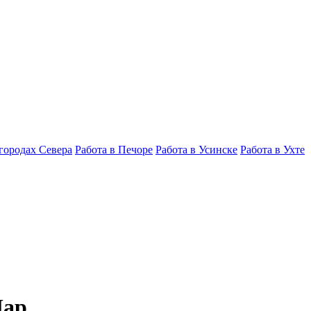
 городах Севера
Работа в Печоре
Работа в Усинске
Работа в Ухте
Мар