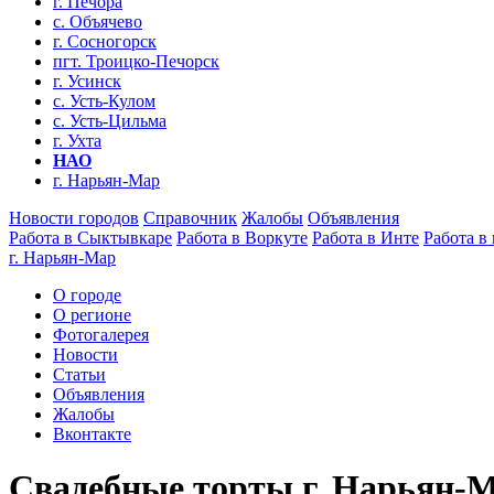
г. Печора
с. Объячево
г. Сосногорск
пгт. Троицко-Печорск
г. Усинск
с. Усть-Кулом
с. Усть-Цильма
г. Ухта
НАО
г. Нарьян-Мар
Новости городов
Справочник
Жалобы
Объявления
Работа в Сыктывкаре
Работа в Воркуте
Работа в Инте
Работа в
г. Нарьян-Мар
О городе
О регионе
Фотогалерея
Новости
Статьи
Объявления
Жалобы
Вконтакте
Свадебные торты г. Нарьян-