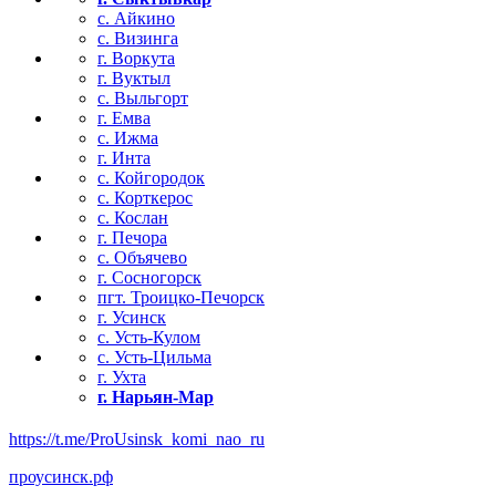
с. Айкино
с. Визинга
г. Воркута
г. Вуктыл
с. Выльгорт
г. Емва
с. Ижма
г. Инта
с. Койгородок
с. Корткерос
с. Кослан
г. Печора
с. Объячево
г. Сосногорск
пгт. Троицко-Печорск
г. Усинск
с. Усть-Кулом
с. Усть-Цильма
г. Ухта
г. Нарьян-Мар
https://t.me/ProUsinsk_komi_nao_ru
проусинск.рф