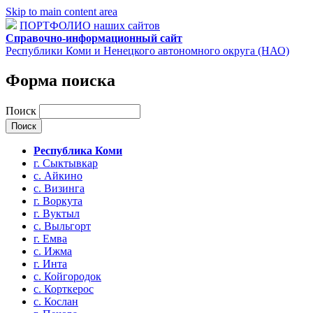
Skip to main content area
ПОРТФОЛИО наших сайтов
Справочно-информационный сайт
Республики Коми и Ненецкого автономного округа (НАО)
Форма поиска
Поиск
Республика Коми
г. Сыктывкар
с. Айкино
с. Визинга
г. Воркута
г. Вуктыл
с. Выльгорт
г. Емва
с. Ижма
г. Инта
с. Койгородок
с. Корткерос
с. Кослан