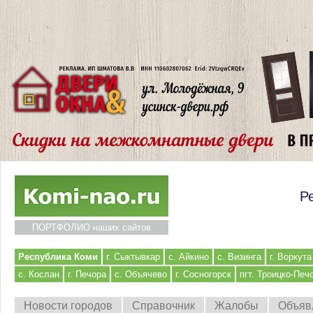
Р
ПОРТФОЛИО наших сайтов
Республика Коми
г. Сыктывкар
с. Айкино
с. Визинга
г. Воркута
с. Кослан
г. Печора
с. Объячево
г. Сосногорск
пгт. Троицко-Печ
Новости городов
Справочник
Жалобы
Объяв