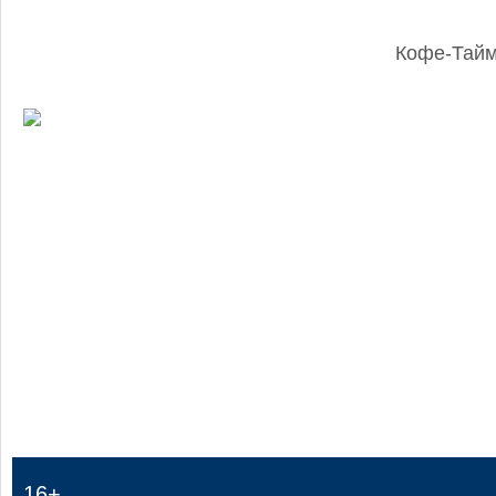
Кофе-Тай
:
16+