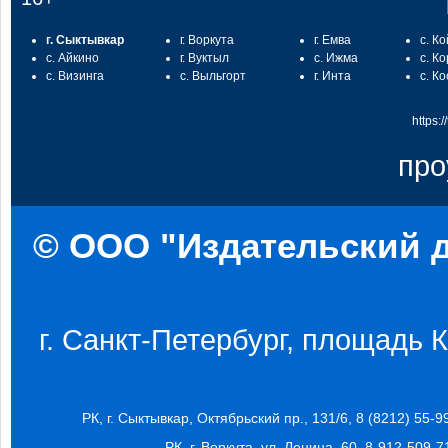
г. Сыктывкар
г. Воркута
г. Емва
с. К
с. Айкино
г. Вуктыл
с. Ижма
с. К
с. Визинга
с. Выльгорт
г. Инта
с. К
https:
про
© ООО "Издательский д
г. Санкт-Петербург, площадь Ко
РК, г. Сыктывкар, Октябрьский пр., 131/6, 8 (8212) 55-9
РК, г. Воркута, ул. Ленина, 60, 8-912-509-7