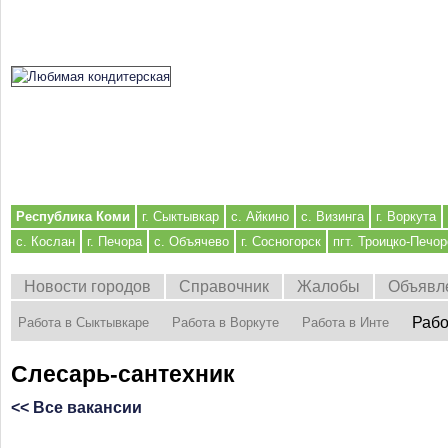
Республика Коми
г. Сыктывкар
с. Айкино
с. Визинга
г. Воркута
с. Кослан
г. Печора
с. Объячево
г. Сосногорск
пгт. Троицко-Печор
Новости городов
Справочник
Жалобы
Объявл
Рабо
Работа в Сыктывкаре
Работа в Воркуте
Работа в Инте
Слесарь-сантехник
<< Все вакансии