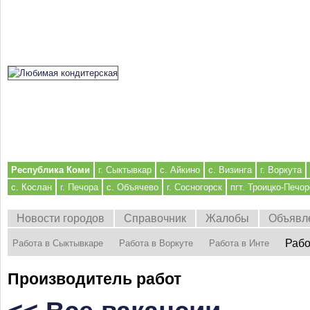
Республика Коми
г. Сыктывкар
с. Айкино
с. Визинга
г. Воркута
с. Кослан
г. Печора
с. Объячево
г. Сосногорск
пгт. Троицко-Печор
Новости городов
Справочник
Жалобы
Объявл
Рабо
Работа в Сыктывкаре
Работа в Воркуте
Работа в Инте
Производитель работ