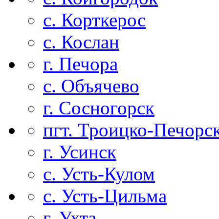
с. Корткерос
с. Кослан
г. Печора
с. Объячево
г. Сосногорск
пгт. Троицко-Печорс
г. Усинск
с. Усть-Кулом
с. Усть-Цильма
г. Ухта