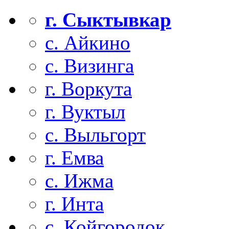
г. Сыктывкар
с. Айкино
с. Визинга
г. Воркута
г. Вуктыл
с. Выльгорт
г. Емва
с. Ижма
г. Инта
с. Койгородок