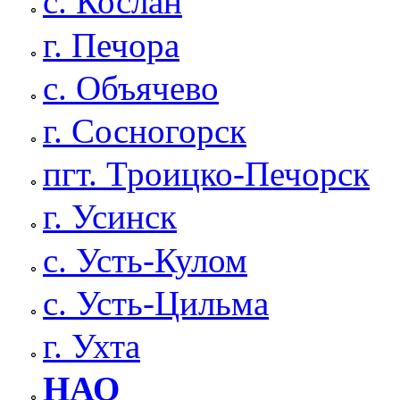
с. Кослан
г. Печора
с. Объячево
г. Сосногорск
пгт. Троицко-Печорск
г. Усинск
с. Усть-Кулом
с. Усть-Цильма
г. Ухта
НАО