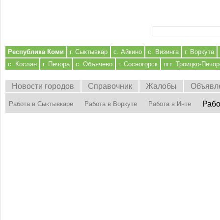
Форма поиска
Республика Коми
г. Сыктывкар
с. Айкино
с. Визинга
г. Воркута
с. Кослан
г. Печора
с. Объячево
г. Сосногорск
пгт. Троицко-Печор
Новости городов
Справочник
Жалобы
Объявл
Рабо
Работа в Сыктывкаре
Работа в Воркуте
Работа в Инте