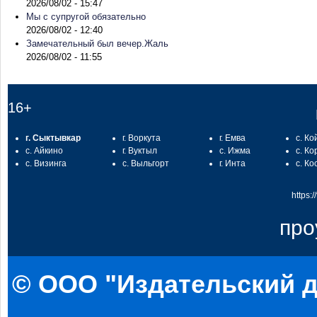
2026/08/02 - 15:47
Мы с супругой обязательно
2026/08/02 - 12:40
Замечательный был вечер.Жаль
2026/08/02 - 11:55
16+
г. Сыктывкар
г. Воркута
г. Емва
с. Ко
с. Айкино
г. Вуктыл
с. Ижма
с. Ко
с. Визинга
с. Выльгорт
г. Инта
с. Ко
https:
про
© ООО "Издательский д