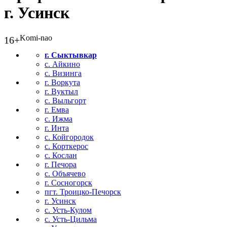
г. Усинск
Komi-nao
16+
г. Сыктывкар
с. Айкино
с. Визинга
г. Воркута
г. Вуктыл
с. Выльгорт
г. Емва
с. Ижма
г. Инта
с. Койгородок
с. Корткерос
с. Кослан
г. Печора
с. Объячево
г. Сосногорск
пгт. Троицко-Печорск
г. Усинск
с. Усть-Кулом
с. Усть-Цильма