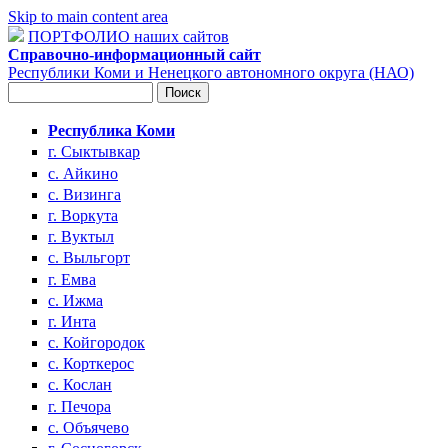
Skip to main content area
ПОРТФОЛИО наших сайтов
Справочно-информационный сайт
Республики Коми и Ненецкого автономного округа (НАО)
Поиск
Форма поиска
Республика Коми
г. Сыктывкар
с. Айкино
с. Визинга
г. Воркута
г. Вуктыл
с. Выльгорт
г. Емва
с. Ижма
г. Инта
с. Койгородок
с. Корткерос
с. Кослан
г. Печора
с. Объячево