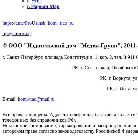
г. Ухта
г. Нарьян-Мар
https://t.me/ProUsinsk_komi_nao_ru
проусинск.рф
© ООО "Издательский дом "Медиа-Групп", 2011-2
г. Санкт-Петербург, площадь Конституции, 1, кор. 2, тел. 8-911-
РК, г. Сыктывкар, Октябрьский 
РК, г. Воркута, ул
РК, г. Инта, у
E-mail:
komi-nao@mail.ru
Все права защищены. Адресно-телефонная база сайта является
телефонных баз справочников РФ.
Незаконное копирование, тиражирование и распространение в 
авторском праве согласно законодательству Российской Федера