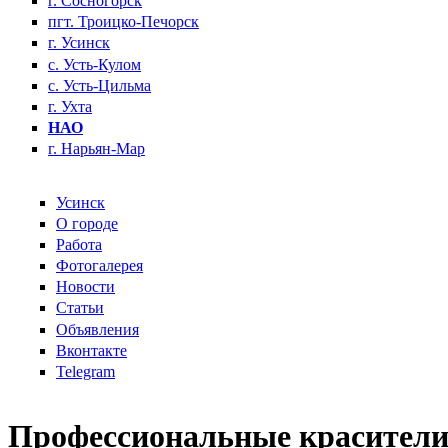
г. Сосногорск
пгт. Троицко-Печорск
г. Усинск
с. Усть-Кулом
с. Усть-Цильма
г. Ухта
НАО
г. Нарьян-Мар
Усинск
О городе
Работа
Фотогалерея
Новости
Статьи
Объявления
Вконтакте
Telegram
Профессиональные красители 