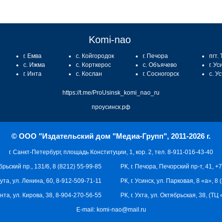
Komi-nao
г. Емва
с. Койгородок
г. Печора
пгт.
с. Ижма
с. Корткерос
с. Объячево
г. Ус
г. Инта
с. Кослан
г. Сосногорск
с. У
https://t.me/ProUsinsk_komi_nao_ru
проусинск.рф
© ООО "Издательский дом "Медиа-Групп", 2011-2026 г.
г. Санкт-Петербург, площадь Конституции, 1, кор. 2, тел. 8-911-016-43-40
брьский пр., 131/6, 8 (8212) 55-99-85
РК, г. Печора, Печорский пр-т, 41, +
кута, ул. Ленина, 60, 8-912-509-71-11
РК, г. Усинск, ул. Парковая, 8 «а», 8
 Инта, ул. Кирова, 38, 8-904-270-56-55
РК, г. Ухта, ул. Октябрьская, 38, (Т
E-mail:
komi-nao@mail.ru