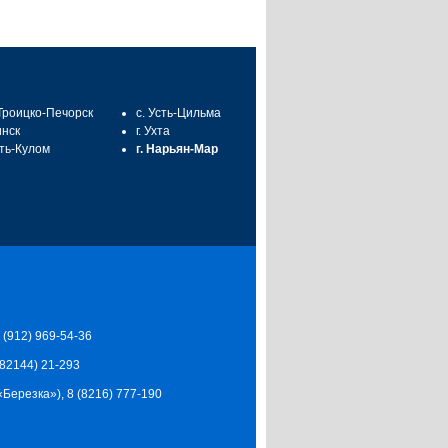
 Троицко-Печорск
с. Усть-Цильма
инск
г. Ухта
сть-Кулом
г. Нарьян-Мар
7 (912) 969-54-36
 (82144) 21-293
Ц «Березка»), 8 (8216) 777-190