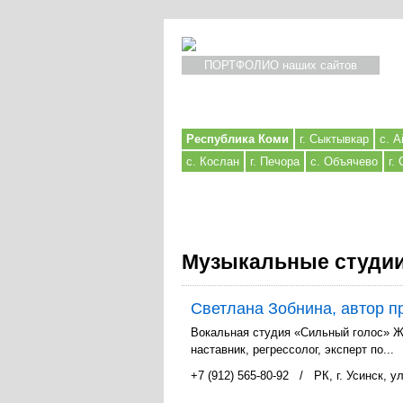
ПОРТФОЛИО наших сайтов
Республика Коми
г. Сыктывкар
с. А
с. Кослан
г. Печора
с. Объячево
г.
Музыкальные студии 
Светлана Зобнина, автор п
Вокальная студия «Сильный голос» Же
наставник, регрессолог, эксперт по...
+7 (912) 565-80-92
/
РК, г. Усинск, у