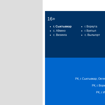
16+
г. Сыктывкар
г. Воркута
с. Айкино
г. Вуктыл
с. Визинга
с. Выльгорт
РК, г. Сыктывкар, Октя
РК, г. Вор
РК, г.