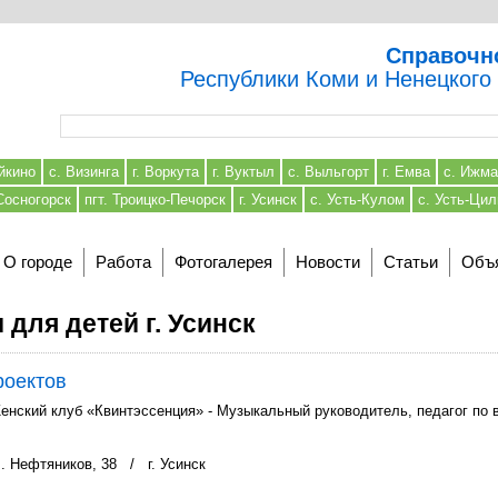
Справочн
Республики Коми и Ненецкого
Форма поиска
йкино
с. Визинга
г. Воркута
г. Вуктыл
с. Выльгорт
г. Емва
с. Ижма
 Сосногорск
пгт. Троицко-Печорск
г. Усинск
с. Усть-Кулом
с. Усть-Ци
О городе
Работа
Фотогалерея
Новости
Статьи
Объ
для детей г. Усинск
роектов
нский клуб «Квинтэссенция» - Музыкальный руководитель, педагог по во
л. Нефтяников, 38
/
г. Усинск