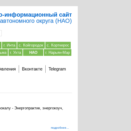
о-информационный сайт
 автономного округа (НАО)
г. Инта
с. Койгородок
с. Корткерос
льма
г. Ухта
НАО
г. Нарьян-Мар
явления
Вконтакте
Telegram
калу - Энергопрактик, энергокоуч,
подробнее...