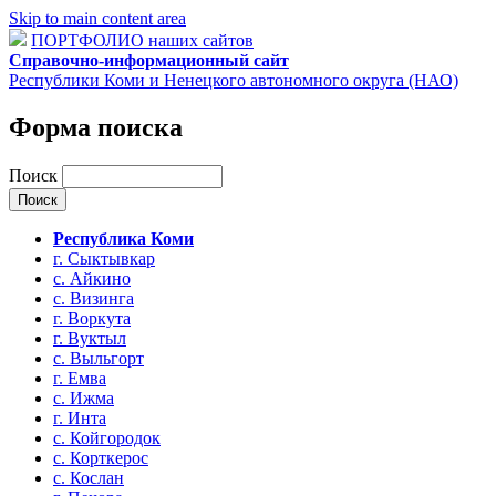
Skip to main content area
ПОРТФОЛИО наших сайтов
Справочно-информационный сайт
Республики Коми и Ненецкого автономного округа (НАО)
Форма поиска
Поиск
Республика Коми
г. Сыктывкар
с. Айкино
с. Визинга
г. Воркута
г. Вуктыл
с. Выльгорт
г. Емва
с. Ижма
г. Инта
с. Койгородок
с. Корткерос
с. Кослан