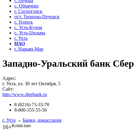
г. Печора
с. Объячево
г. Сосногорск
пгт. Троицко-Печорск
г. Усинск
с. Усть-Кулом
с. Усть-Цильма
г. Ухта
НАО
г. Нарьян-Мар
Западно-Уральский банк Сбер
Адрес:
г. Ухта, ул. 30 лет Октября, 5
Сайт:
http://www.sberbank.ru
8 (8216) 73-33-78
8-800-555-55-50
г. Ухта
→
Банки, инкассация
Komi-nao
16+