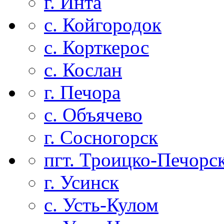
г. Инта
с. Койгородок
с. Корткерос
с. Кослан
г. Печора
с. Объячево
г. Сосногорск
пгт. Троицко-Печорс
г. Усинск
с. Усть-Кулом