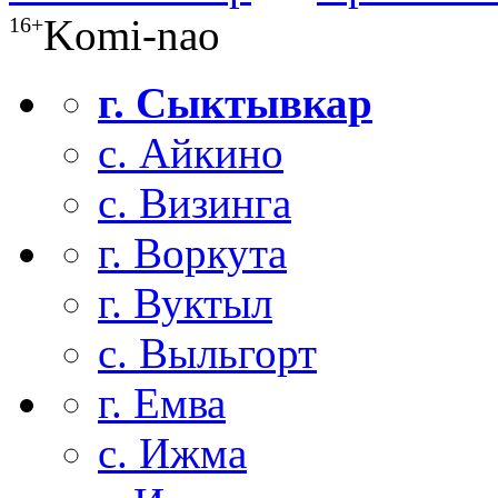
Komi-nao
16+
г. Сыктывкар
с. Айкино
с. Визинга
г. Воркута
г. Вуктыл
с. Выльгорт
г. Емва
с. Ижма