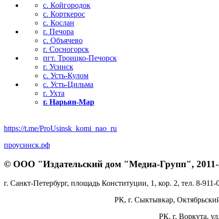
с. Койгородок
с. Корткерос
с. Кослан
г. Печора
с. Объячево
г. Сосногорск
пгт. Троицко-Печорск
г. Усинск
с. Усть-Кулом
с. Усть-Цильма
г. Ухта
г. Нарьян-Мар
https://t.me/ProUsinsk_komi_nao_ru
проусинск.рф
© ООО "Издательский дом "Медиа-Групп", 2011-2
г. Санкт-Петербург, площадь Конституции, 1, кор. 2, тел. 8-911-
РК, г. Сыктывкар, Октябрьский 
РК, г. Воркута, ул