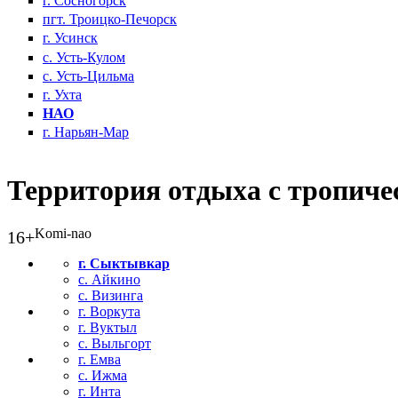
г. Сосногорск
пгт. Троицко-Печорск
г. Усинск
с. Усть-Кулом
с. Усть-Цильма
г. Ухта
НАО
г. Нарьян-Мар
Территория отдыха с тропиче
Komi-nao
16+
г. Сыктывкар
с. Айкино
с. Визинга
г. Воркута
г. Вуктыл
с. Выльгорт
г. Емва
с. Ижма
г. Инта