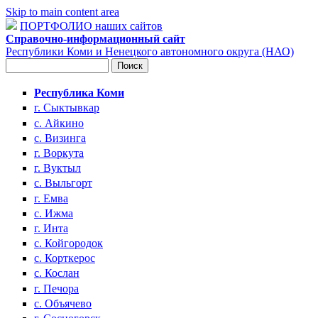
Skip to main content area
ПОРТФОЛИО наших сайтов
Справочно-информационный сайт
Республики Коми и Ненецкого автономного округа (НАО)
Поиск
Форма поиска
Республика Коми
г. Сыктывкар
с. Айкино
с. Визинга
г. Воркута
г. Вуктыл
с. Выльгорт
г. Емва
с. Ижма
г. Инта
с. Койгородок
с. Корткерос
с. Кослан
г. Печора
с. Объячево