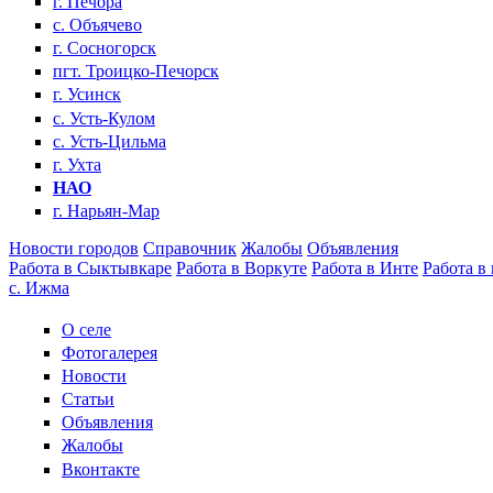
г. Печора
с. Объячево
г. Сосногорск
пгт. Троицко-Печорск
г. Усинск
с. Усть-Кулом
с. Усть-Цильма
г. Ухта
НАО
г. Нарьян-Мар
Новости городов
Справочник
Жалобы
Объявления
Работа в Сыктывкаре
Работа в Воркуте
Работа в Инте
Работа в
с. Ижма
О селе
Фотогалерея
Новости
Статьи
Объявления
Жалобы
Вконтакте