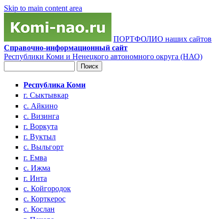
Skip to main content area
ПОРТФОЛИО наших сайтов
Справочно-информационный сайт
Республики Коми и Ненецкого автономного округа (НАО)
Поиск
Форма поиска
Республика Коми
г. Сыктывкар
с. Айкино
с. Визинга
г. Воркута
г. Вуктыл
с. Выльгорт
г. Емва
с. Ижма
г. Инта
с. Койгородок
с. Корткерос
с. Кослан