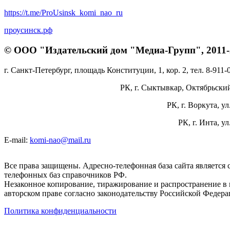
https://t.me/ProUsinsk_komi_nao_ru
проусинск.рф
© ООО "Издательский дом "Медиа-Групп", 2011-2
г. Санкт-Петербург, площадь Конституции, 1, кор. 2, тел. 8-911-
РК, г. Сыктывкар, Октябрьский 
РК, г. Воркута, ул
РК, г. Инта, у
E-mail:
komi-nao@mail.ru
Все права защищены. Адресно-телефонная база сайта является
телефонных баз справочников РФ.
Незаконное копирование, тиражирование и распространение в 
авторском праве согласно законодательству Российской Федера
Политика конфиденциальности