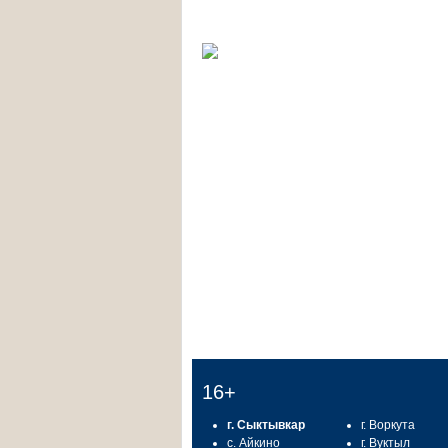
16+
г. Сыктывкар
г. Воркута
с. Айкино
г. Вуктыл