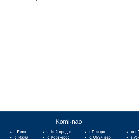
:
Komi-nao
г. Емва
с. Койгородок
г. Печора
пгт.
с. Ижма
с. Корткерос
с. Объячево
г. Ус