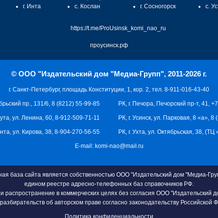
г. Инта
с. Кослан
г. Сосногорск
с. У
https://t.me/ProUsinsk_komi_nao_ru
проусинск.рф
© ООО "Издательский дом "Медиа-Групп", 2011-2026 г.
г. Санкт-Петербург, площадь Конституции, 1, кор. 2, тел. 8-911-016-43-40
брьский пр., 131/6, 8 (8212) 55-99-85
РК, г. Печора, Печорский пр-т, 41, +
кута, ул. Ленина, 60, 8-912-509-71-11
РК, г. Усинск, ул. Парковая, 8 «а», 8
 Инта, ул. Кирова, 38, 8-904-270-56-55
РК, г. Ухта, ул. Октябрьская, 38, (Т
E-mail:
komi-nao@mail.ru
я база сайта является собственностью ООО "Издательский дом "Медиа-Груп
едином реестре адресно-телефонных баз справочников РФ.
и распространение в коммерческих целях без согласия ООО "Издательский д
разбирательств об авторском праве согласно законодательству Российской 
Политика конфиденциальности