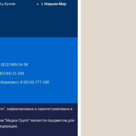
сть-Кулом
г. Нарьян-Мар
7 (912) 969-54-36
 (82144) 21-293
Ц «Березка»), 8 (8216) 777-190
п", зафиксирована и зарегистрирована в
ом "Медиа-Групп" является предметом для
Федерации.