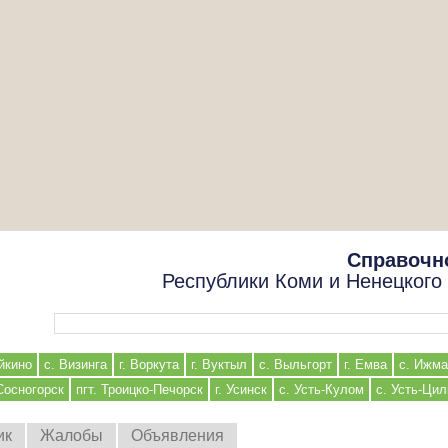
Справочн
Республики Коми и Ненецкого
Форма поиска
йкино
с. Визинга
г. Воркута
г. Вуктыл
с. Выльгорт
г. Емва
с. Ижма
 Сосногорск
пгт. Троицко-Печорск
г. Усинск
с. Усть-Кулом
с. Усть-Ци
ик
Жалобы
Объявления