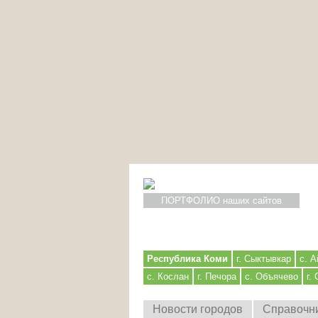
ПОРТФОЛИО наших сайтов
Республика Коми
г. Сыктывкар
с. А
с. Кослан
г. Печора
с. Объячево
г.
Новости городов
Справочн