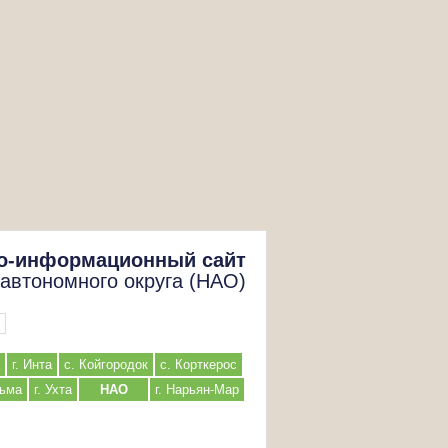
о-информационный сайт
 автономного округа (НАО)
г. Инта
с. Койгородок
с. Корткерос
льма
г. Ухта
НАО
г. Нарьян-Мар