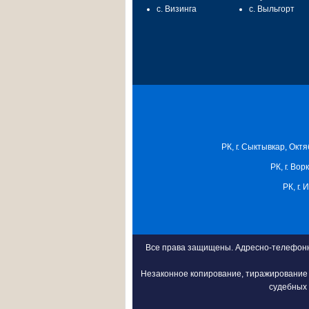
с. Визинга
с. Выльгорт
РК, г. Сыктывкар, Октя
РК, г. Вор
РК, г.
Все права защищены. Адресно-телефонна
Незаконное копирование, тиражирование 
судебных 