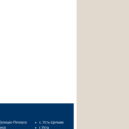
 Троицко-Печорск
с. Усть-Цильма
инск
г. Ухта