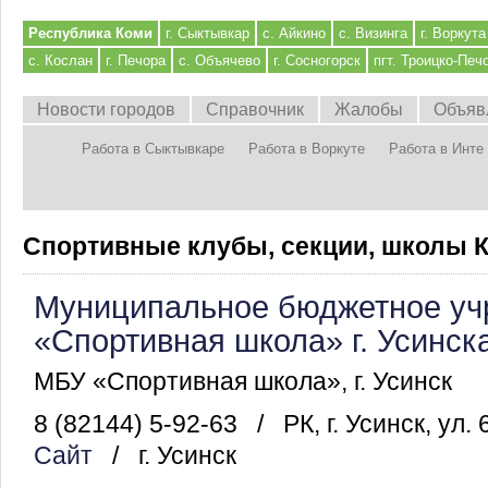
Республика Коми
г. Сыктывкар
с. Айкино
с. Визинга
г. Воркута
с. Кослан
г. Печора
с. Объячево
г. Сосногорск
пгт. Троицко-Печ
Новости городов
Справочник
Жалобы
Объяв
Работа в Сыктывкаре
Работа в Воркуте
Работа в Инте
Спортивные клубы, секции, школы 
Муниципальное бюджетное уч
«Спортивная школа» г. Усинск
МБУ «Спортивная школа», г. Усинск
8 (82144) 5-92-63
/
РК, г. Усинск, ул.
Сайт
/
г. Усинск