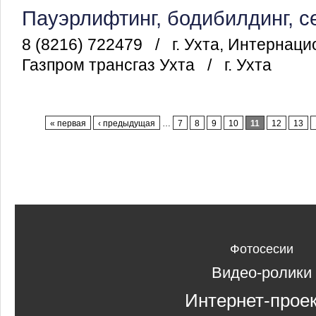
Пауэрлифтинг, бодибилдинг, с
8 (8216) 722479
/
г. Ухта, Интернац
Газпром трансгаз Ухта
/
г. Ухта
Страницы
« первая
‹ предыдущая
…
7
8
9
10
11
12
13
Фотосесии
Видео-ролики
Интернет-прое