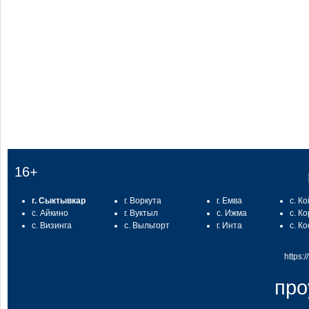
:
16+
г. Сыктывкар
г. Воркута
г. Емва
с. К
с. Айкино
г. Вуктыл
с. Ижма
с. К
с. Визинга
с. Выльгорт
г. Инта
с. К
https:
про